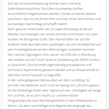
sich bei Sonneneinstrahlung drehen kann und eine
Seifenblasenmaschine. Die tollen Kunstwerke durften
anschließend mitgenommen werden. Danke an Daniel, Markus
und Kevin, die uns mit ihrem Witz und Elan einen lehrreichen und
kurzweiligen Nachmittag verschafft haben!
Nach getaner Arbeit liefen wir zur Jugendherberge direkt am
Mainkai. Dort bezogen wir unsere Zimmer und freuten uns über
Nudeln mit Bolognese Soße. Den Abend ließen wir auf der
anderen Seite des Mainufers ausklingen, wo sich die Mädchen auf
dem Freizeitgelände bei den Wehranlagen austoben konnten.
Der nächste Tag begann früh, da wir um 9.30 Uhr in Würzburg
sein wollten um die Touch Science Ausstellung des MIND-Centers
zu besuchen. Dort konnten eigenständig physikalische und
technische Experimente gemacht werden um so Wissenschaft im
wahrsten Sinne hautnah zu begreifen.
In der nahe gelegenen Mensa aßen wir dann zu Mittag. So
konnten die Mädchen auch noch ein wenig Uni-Luft schnuppern.
Da die Wetterlage leider sehr regnerisch war, überlegten wir lange
hin und her, ob es Sinn macht, zu unserem letzten
Programmpunkt nach Bad Mergentheim in den Wildtierpark zu
fahren. Da aber nachmittags eine Regenlücke angesagt war,