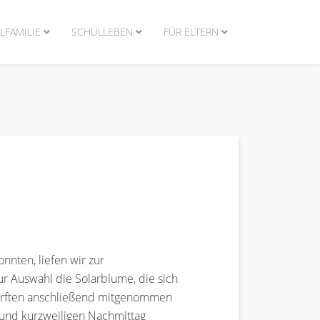
LFAMILIE
SCHULLEBEN
FÜR ELTERN
nnten, liefen wir zur
ur Auswahl die Solarblume, die sich
durften anschließend mitgenommen
 und kurzweiligen Nachmittag