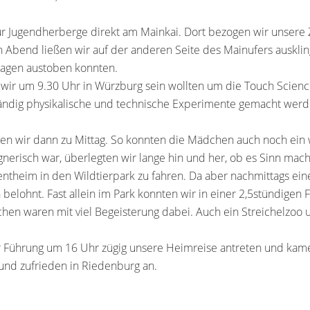
zur Jugendherberge direkt am Mainkai. Dort bezogen wir unser
 Abend ließen wir auf der anderen Seite des Mainufers auskli
lagen austoben konnten.
 wir um 9.30 Uhr in Würzburg sein wollten um die Touch Scien
ändig physikalische und technische Experimente gemacht werd
en wir dann zu Mittag. So konnten die Mädchen auch noch ein
gnerisch war, überlegten wir lange hin und her, ob es Sinn mach
heim in den Wildtierpark zu fahren. Da aber nachmittags ein
belohnt. Fast allein im Park konnten wir in einer 2,5stündigen F
en waren mit viel Begeisterung dabei. Auch ein Streichelzoo 
 Führung um 16 Uhr zügig unsere Heimreise antreten und kam
 und zufrieden in Riedenburg an.