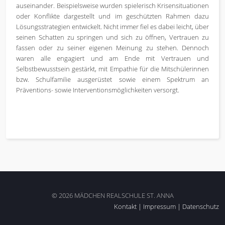
auseinander. Beispielsweise wurden spielerisch Krisensituationen
oder Konflikte dargestellt und im geschützten Rahmen dazu
Lösungsstrategien entwickelt. Nicht immer fiel es dabei leicht, über
seinen Schatten zu springen und sich zu öffnen, Vertrauen zu
fassen oder zu seiner eigenen Meinung zu stehen. Dennoch
waren alle engagiert und am Ende mit Vertrauen und
Selbstbewusstsein gestärkt, mit Empathie für die Mitschülerinnen
bzw. Schulfamilie ausgerüstet sowie einem Spektrum an
Präventions- sowie Interventionsmöglichkeiten versorgt.
© 2026 MÄDCHEN REALSCHULE ST. ANNA
Kontakt
|
Impressum
|
Datenschutz