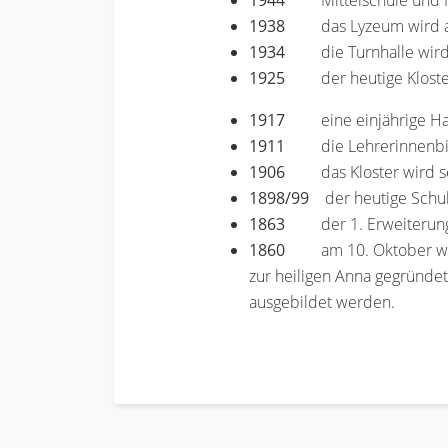
1944
Mittelschule und
1938
das Lyzeum wird
1934
die Turnhalle wir
1925
der heutige Klost
1917
eine einjährige H
1911
die Lehrerinnenb
1906
das Kloster wird s
1898/99
der heutige Schul-
1863
der 1. Erweiterun
1860
am 10. Oktober wir
zur heiligen Anna gegründe
ausgebildet werden.