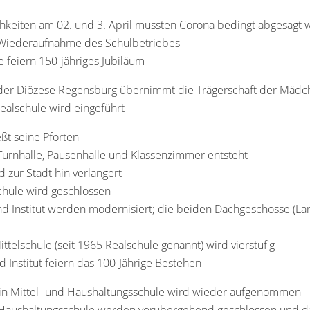
ichkeiten am 02. und 3. April mussten Corona bedingt abgesagt
e Wiederaufnahme des Schulbetriebes
e feiern 150-jähriges Jubiläum
g der Diözese Regensburg übernimmt die Trägerschaft der Mädc
Realschule wird eingeführt
eßt seine Pforten
urnhalle, Pausenhalle und Klassenzimmer entsteht
zur Stadt hin verlängert
chule wird geschlossen
d Institut werden modernisiert; die beiden Dachgeschosse (Lä
ittelschule (seit 1965 Realschule genannt) wird vierstufig
d Institut feiern das 100-Jährige Bestehen
 in Mittel- und Haushaltungsschule wird wieder aufgenommen