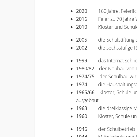
2020
160 Jahre, Feierl
2016
Feier zu 70 Jahr
2010
Kloster und Schul
2005
die Schulstiftun
2002
die sechsstufige 
1999
das Internat schli
1980
/
82
der Neubau von T
1974/75
der Schulbau wird 
1974
die Haushaltungs
1965/66
Kloster, Schule un
ausgebaut
1963
die dreiklassige M
1960
Kloster, Schule un
1946
der Schulbetrieb