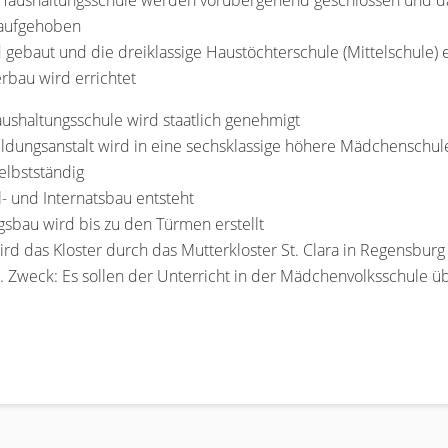
 Haushaltungsschule werden vorübergehend geschlossen und das
 aufgehoben
d gebaut und die dreiklassige Haustöchterschule (Mittelschule) 
erbau wird errichtet
aushaltungsschule wird staatlich genehmigt
ildungsanstalt wird in eine sechsklassige höhere Mädchenschu
elbstständig
 und Internatsbau entsteht
gsbau wird bis zu den Türmen erstellt
d das Kloster durch das Mutterkloster St. Clara in Regensburg 
t. Zweck: Es sollen der Unterricht in der Mädchenvolksschul