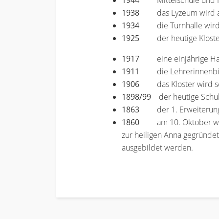
1944
Mittelschule und
1938
das Lyzeum wird
1934
die Turnhalle wir
1925
der heutige Klost
1917
eine einjährige H
1911
die Lehrerinnenb
1906
das Kloster wird s
1898/99
der heutige Schul-
1863
der 1. Erweiterun
1860
am 10. Oktober wir
zur heiligen Anna gegründe
ausgebildet werden.