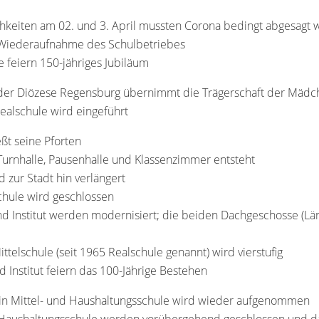
ichkeiten am 02. und 3. April mussten Corona bedingt abgesagt
e Wiederaufnahme des Schulbetriebes
e feiern 150-jähriges Jubiläum
g der Diözese Regensburg übernimmt die Trägerschaft der Mädc
Realschule wird eingeführt
eßt seine Pforten
urnhalle, Pausenhalle und Klassenzimmer entsteht
zur Stadt hin verlängert
chule wird geschlossen
d Institut werden modernisiert; die beiden Dachgeschosse (Lä
ittelschule (seit 1965 Realschule genannt) wird vierstufig
d Institut feiern das 100-Jährige Bestehen
 in Mittel- und Haushaltungsschule wird wieder aufgenommen