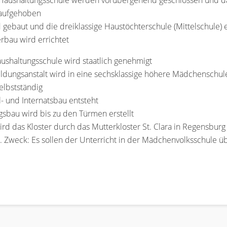
 Haushaltungsschule werden vorübergehend geschlossen und das
 aufgehoben
d gebaut und die dreiklassige Haustöchterschule (Mittelschule) 
erbau wird errichtet
aushaltungsschule wird staatlich genehmigt
ildungsanstalt wird in eine sechsklassige höhere Mädchenschu
elbstständig
 und Internatsbau entsteht
gsbau wird bis zu den Türmen erstellt
d das Kloster durch das Mutterkloster St. Clara in Regensburg 
t. Zweck: Es sollen der Unterricht in der Mädchenvolksschul