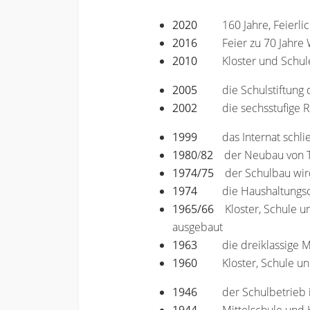
2020
160 Jahre, Feierl
2016
Feier zu 70 Jahr
2010
Kloster und Schul
2005
die Schulstiftun
2002
die sechsstufige 
1999
das Internat schli
1980
/
82
der Neubau von T
1974/75
der Schulbau wird 
1974
die Haushaltungs
1965/66
Kloster, Schule un
ausgebaut
1963
die dreiklassige M
1960
Kloster, Schule un
1946
der Schulbetrieb