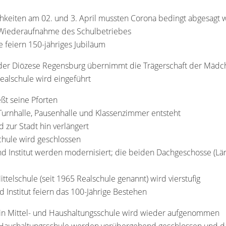
ichkeiten am 02. und 3. April mussten Corona bedingt abgesagt
e Wiederaufnahme des Schulbetriebes
e feiern 150-jähriges Jubiläum
g der Diözese Regensburg übernimmt die Trägerschaft der Mädc
Realschule wird eingeführt
eßt seine Pforten
urnhalle, Pausenhalle und Klassenzimmer entsteht
zur Stadt hin verlängert
chule wird geschlossen
d Institut werden modernisiert; die beiden Dachgeschosse (Lä
ittelschule (seit 1965 Realschule genannt) wird vierstufig
d Institut feiern das 100-Jährige Bestehen
 in Mittel- und Haushaltungsschule wird wieder aufgenommen