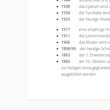
1944
Mittelschule und
1938
das Lyzeum wird
1934
die Turnhalle wir
1925
der heutige Klost
1917
eine einjährige H
1911
die Lehrerinnenb
1906
das Kloster wird s
1898/99
der heutige Schul-
1863
der 1. Erweiterun
1860
am 10. Oktober wir
zur heiligen Anna gegründe
ausgebildet werden.