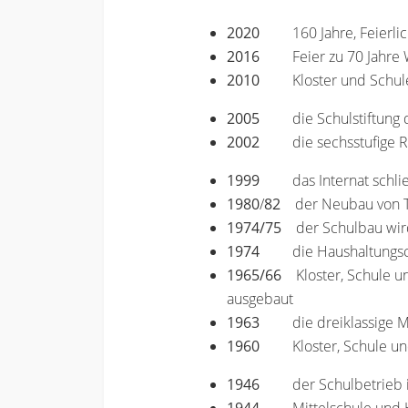
2020
160 Jahre, Feierl
2016
Feier zu 70 Jahr
2010
Kloster und Schul
2005
die Schulstiftun
2002
die sechsstufige 
1999
das Internat schli
1980
/
82
der Neubau von T
1974/75
der Schulbau wird 
1974
die Haushaltungs
1965/66
Kloster, Schule un
ausgebaut
1963
die dreiklassige M
1960
Kloster, Schule un
1946
der Schulbetrieb