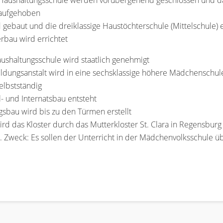
 Haushaltungsschule werden vorübergehend geschlossen und das
 aufgehoben
d gebaut und die dreiklassige Haustöchterschule (Mittelschule) 
erbau wird errichtet
aushaltungsschule wird staatlich genehmigt
ildungsanstalt wird in eine sechsklassige höhere Mädchenschu
elbstständig
 und Internatsbau entsteht
gsbau wird bis zu den Türmen erstellt
d das Kloster durch das Mutterkloster St. Clara in Regensburg 
t. Zweck: Es sollen der Unterricht in der Mädchenvolksschul