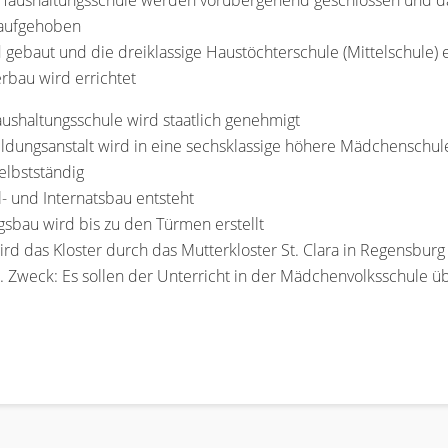
 Haushaltungsschule werden vorübergehend geschlossen und das
 aufgehoben
d gebaut und die dreiklassige Haustöchterschule (Mittelschule) 
erbau wird errichtet
aushaltungsschule wird staatlich genehmigt
ildungsanstalt wird in eine sechsklassige höhere Mädchenschu
elbstständig
 und Internatsbau entsteht
gsbau wird bis zu den Türmen erstellt
d das Kloster durch das Mutterkloster St. Clara in Regensburg 
t. Zweck: Es sollen der Unterricht in der Mädchenvolksschul