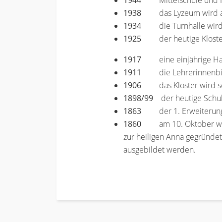
1944
Mittelschule und
1938
das Lyzeum wird
1934
die Turnhalle wir
1925
der heutige Klost
1917
eine einjährige H
1911
die Lehrerinnenb
1906
das Kloster wird s
1898/99
der heutige Schul-
1863
der 1. Erweiterun
1860
am 10. Oktober wir
zur heiligen Anna gegründe
ausgebildet werden.