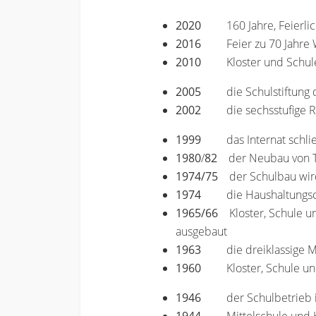
2020
160 Jahre, Feierl
2016
Feier zu 70 Jahr
2010
Kloster und Schul
2005
die Schulstiftun
2002
die sechsstufige 
1999
das Internat schli
1980
/
82
der Neubau von T
1974/75
der Schulbau wird 
1974
die Haushaltungs
1965/66
Kloster, Schule un
ausgebaut
1963
die dreiklassige M
1960
Kloster, Schule un
1946
der Schulbetrieb