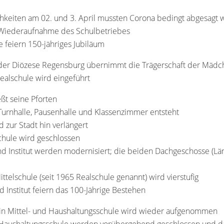
ichkeiten am 02. und 3. April mussten Corona bedingt abgesagt
e Wiederaufnahme des Schulbetriebes
e feiern 150-jähriges Jubiläum
g der Diözese Regensburg übernimmt die Trägerschaft der Mädc
Realschule wird eingeführt
eßt seine Pforten
urnhalle, Pausenhalle und Klassenzimmer entsteht
zur Stadt hin verlängert
chule wird geschlossen
d Institut werden modernisiert; die beiden Dachgeschosse (Lä
ittelschule (seit 1965 Realschule genannt) wird vierstufig
d Institut feiern das 100-Jährige Bestehen
 in Mittel- und Haushaltungsschule wird wieder aufgenommen