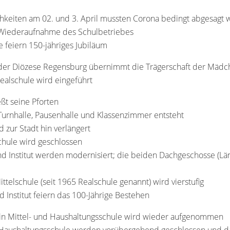
ichkeiten am 02. und 3. April mussten Corona bedingt abgesagt
e Wiederaufnahme des Schulbetriebes
e feiern 150-jähriges Jubiläum
g der Diözese Regensburg übernimmt die Trägerschaft der Mädc
Realschule wird eingeführt
eßt seine Pforten
urnhalle, Pausenhalle und Klassenzimmer entsteht
zur Stadt hin verlängert
chule wird geschlossen
d Institut werden modernisiert; die beiden Dachgeschosse (Lä
ittelschule (seit 1965 Realschule genannt) wird vierstufig
d Institut feiern das 100-Jährige Bestehen
 in Mittel- und Haushaltungsschule wird wieder aufgenommen