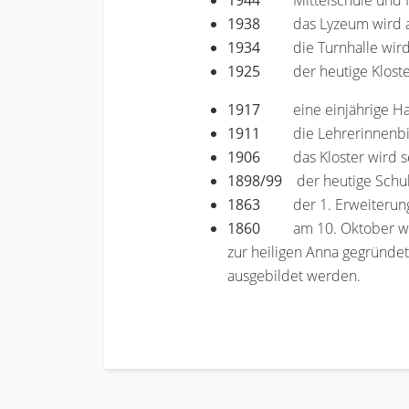
1944
Mittelschule und
1938
das Lyzeum wird
1934
die Turnhalle wir
1925
der heutige Klost
1917
eine einjährige H
1911
die Lehrerinnenb
1906
das Kloster wird s
1898/99
der heutige Schul-
1863
der 1. Erweiterun
1860
am 10. Oktober wir
zur heiligen Anna gegründe
ausgebildet werden.