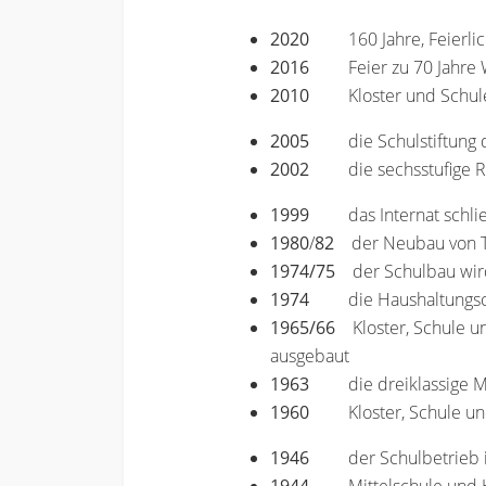
2020
160 Jahre, Feierl
2016
Feier zu 70 Jahr
2010
Kloster und Schul
2005
die Schulstiftun
2002
die sechsstufige 
1999
das Internat schli
1980
/
82
der Neubau von T
1974/75
der Schulbau wird 
1974
die Haushaltungs
1965/66
Kloster, Schule un
ausgebaut
1963
die dreiklassige M
1960
Kloster, Schule un
1946
der Schulbetrieb