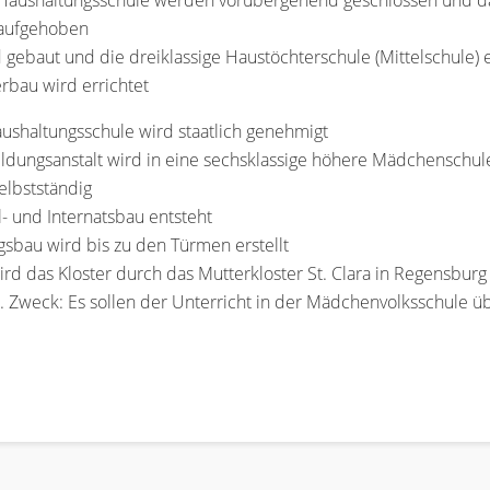
 Haushaltungsschule werden vorübergehend geschlossen und das
 aufgehoben
d gebaut und die dreiklassige Haustöchterschule (Mittelschule) 
erbau wird errichtet
aushaltungsschule wird staatlich genehmigt
ildungsanstalt wird in eine sechsklassige höhere Mädchenschu
elbstständig
 und Internatsbau entsteht
gsbau wird bis zu den Türmen erstellt
d das Kloster durch das Mutterkloster St. Clara in Regensburg 
t. Zweck: Es sollen der Unterricht in der Mädchenvolksschul