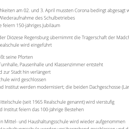
ichkeiten am 02. und 3. April mussten Corona bedingt abgesagt
e Wiederaufnahme des Schulbetriebes
e feiern 150-jähriges Jubiläum
g der Diözese Regensburg übernimmt die Trägerschaft der Mädc
Realschule wird eingeführt
eßt seine Pforten
urnhalle, Pausenhalle und Klassenzimmer entsteht
zur Stadt hin verlängert
chule wird geschlossen
d Institut werden modernisiert; die beiden Dachgeschosse (Lä
ittelschule (seit 1965 Realschule genannt) wird vierstufig
d Institut feiern das 100-Jährige Bestehen
 in Mittel- und Haushaltungsschule wird wieder aufgenommen