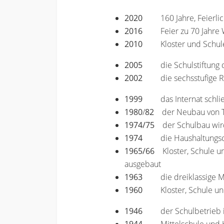
2020
160 Jahre, Feierl
2016
Feier zu 70 Jahr
2010
Kloster und Schul
2005
die Schulstiftun
2002
die sechsstufige 
1999
das Internat schli
1980
/
82
der Neubau von T
1974/75
der Schulbau wird 
1974
die Haushaltungs
1965/66
Kloster, Schule un
ausgebaut
1963
die dreiklassige M
1960
Kloster, Schule un
1946
der Schulbetrieb