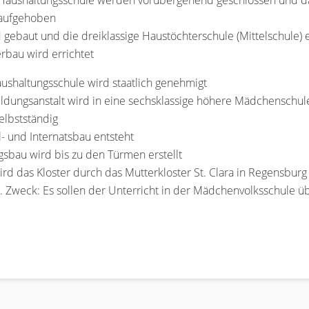
 Haushaltungsschule werden vorübergehend geschlossen und das
 aufgehoben
d gebaut und die dreiklassige Haustöchterschule (Mittelschule) 
erbau wird errichtet
aushaltungsschule wird staatlich genehmigt
ildungsanstalt wird in eine sechsklassige höhere Mädchenschu
elbstständig
 und Internatsbau entsteht
gsbau wird bis zu den Türmen erstellt
d das Kloster durch das Mutterkloster St. Clara in Regensburg 
t. Zweck: Es sollen der Unterricht in der Mädchenvolksschul