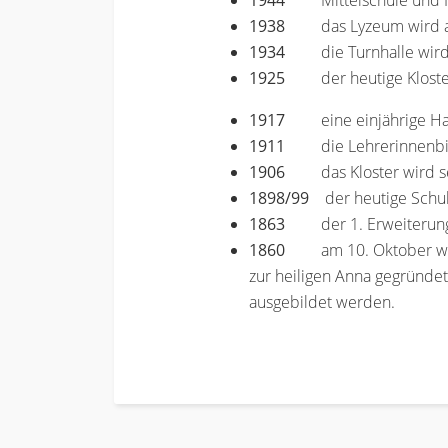
1944
Mittelschule und
1938
das Lyzeum wird
1934
die Turnhalle wir
1925
der heutige Klost
1917
eine einjährige H
1911
die Lehrerinnenb
1906
das Kloster wird s
1898/99
der heutige Schul-
1863
der 1. Erweiterun
1860
am 10. Oktober wir
zur heiligen Anna gegründe
ausgebildet werden.