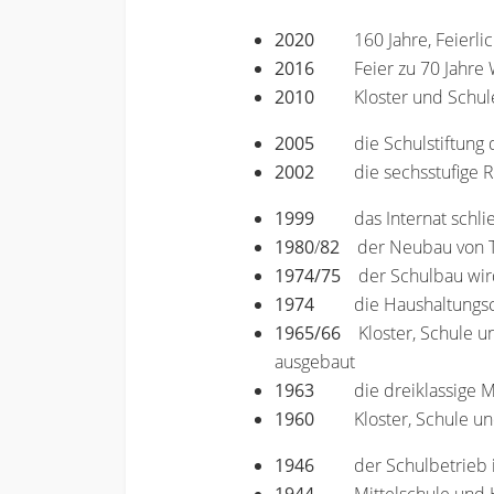
2020
160 Jahre, Feierl
2016
Feier zu 70 Jahr
2010
Kloster und Schul
2005
die Schulstiftun
2002
die sechsstufige 
1999
das Internat schli
1980
/
82
der Neubau von T
1974/75
der Schulbau wird 
1974
die Haushaltungs
1965/66
Kloster, Schule un
ausgebaut
1963
die dreiklassige M
1960
Kloster, Schule un
1946
der Schulbetrieb