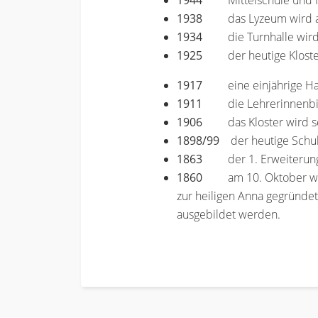
1944
Mittelschule und
1938
das Lyzeum wird
1934
die Turnhalle wir
1925
der heutige Klost
1917
eine einjährige H
1911
die Lehrerinnenb
1906
das Kloster wird s
1898/99
der heutige Schul-
1863
der 1. Erweiterun
1860
am 10. Oktober wir
zur heiligen Anna gegründe
ausgebildet werden.