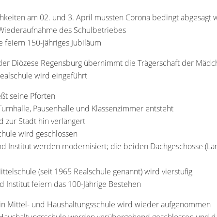
ichkeiten am 02. und 3. April mussten Corona bedingt abgesagt
e Wiederaufnahme des Schulbetriebes
e feiern 150-jähriges Jubiläum
g der Diözese Regensburg übernimmt die Trägerschaft der Mädc
Realschule wird eingeführt
eßt seine Pforten
urnhalle, Pausenhalle und Klassenzimmer entsteht
zur Stadt hin verlängert
chule wird geschlossen
d Institut werden modernisiert; die beiden Dachgeschosse (Lä
ittelschule (seit 1965 Realschule genannt) wird vierstufig
d Institut feiern das 100-Jährige Bestehen
 in Mittel- und Haushaltungsschule wird wieder aufgenommen