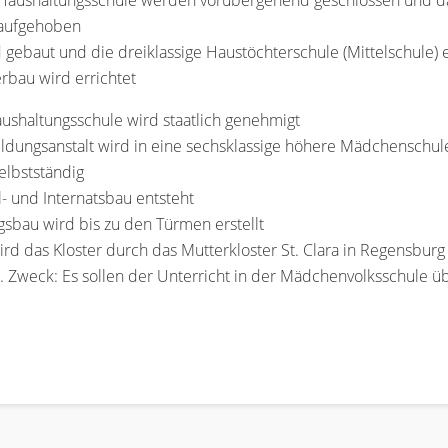
 Haushaltungsschule werden vorübergehend geschlossen und das
 aufgehoben
d gebaut und die dreiklassige Haustöchterschule (Mittelschule) 
erbau wird errichtet
aushaltungsschule wird staatlich genehmigt
ildungsanstalt wird in eine sechsklassige höhere Mädchenschu
elbstständig
 und Internatsbau entsteht
gsbau wird bis zu den Türmen erstellt
d das Kloster durch das Mutterkloster St. Clara in Regensburg 
t. Zweck: Es sollen der Unterricht in der Mädchenvolksschul