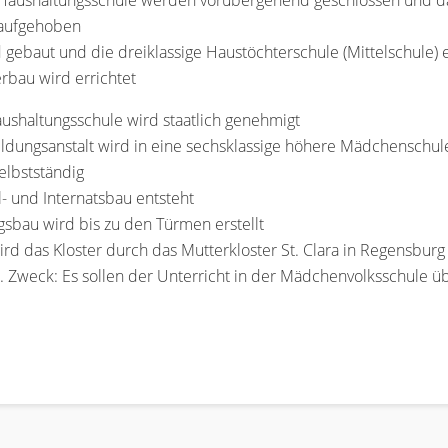
 Haushaltungsschule werden vorübergehend geschlossen und das
 aufgehoben
d gebaut und die dreiklassige Haustöchterschule (Mittelschule) 
erbau wird errichtet
aushaltungsschule wird staatlich genehmigt
ildungsanstalt wird in eine sechsklassige höhere Mädchenschu
elbstständig
 und Internatsbau entsteht
gsbau wird bis zu den Türmen erstellt
d das Kloster durch das Mutterkloster St. Clara in Regensburg 
t. Zweck: Es sollen der Unterricht in der Mädchenvolksschul