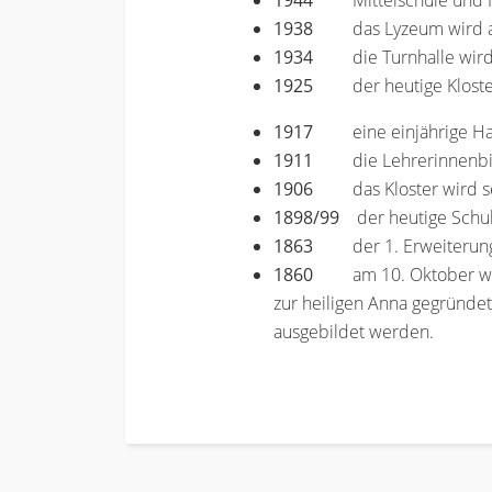
1944
Mittelschule und
1938
das Lyzeum wird
1934
die Turnhalle wir
1925
der heutige Klost
1917
eine einjährige H
1911
die Lehrerinnenb
1906
das Kloster wird s
1898/99
der heutige Schul-
1863
der 1. Erweiterun
1860
am 10. Oktober wir
zur heiligen Anna gegründe
ausgebildet werden.