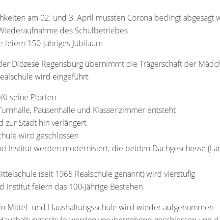
ichkeiten am 02. und 3. April mussten Corona bedingt abgesagt
e Wiederaufnahme des Schulbetriebes
e feiern 150-jähriges Jubiläum
g der Diözese Regensburg übernimmt die Trägerschaft der Mädc
Realschule wird eingeführt
eßt seine Pforten
urnhalle, Pausenhalle und Klassenzimmer entsteht
zur Stadt hin verlängert
chule wird geschlossen
d Institut werden modernisiert; die beiden Dachgeschosse (Lä
ittelschule (seit 1965 Realschule genannt) wird vierstufig
d Institut feiern das 100-Jährige Bestehen
 in Mittel- und Haushaltungsschule wird wieder aufgenommen