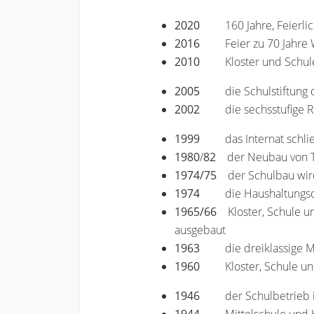
2020
160 Jahre, Feierl
2016
Feier zu 70 Jahr
2010
Kloster und Schul
2005
die Schulstiftun
2002
die sechsstufige 
1999
das Internat schli
1980
/
82
der Neubau von T
1974/75
der Schulbau wird 
1974
die Haushaltungs
1965/66
Kloster, Schule un
ausgebaut
1963
die dreiklassige M
1960
Kloster, Schule un
1946
der Schulbetrieb