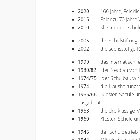
2020
160 Jahre, Feierl
2016
Feier zu 70 Jahr
2010
Kloster und Schul
2005
die Schulstiftun
2002
die sechsstufige 
1999
das Internat schli
1980
/
82
der Neubau von T
1974/75
der Schulbau wird 
1974
die Haushaltungs
1965/66
Kloster, Schule un
ausgebaut
1963
die dreiklassige M
1960
Kloster, Schule un
1946
der Schulbetrieb