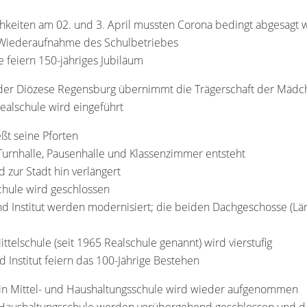
ichkeiten am 02. und 3. April mussten Corona bedingt abgesagt
e Wiederaufnahme des Schulbetriebes
e feiern 150-jähriges Jubiläum
g der Diözese Regensburg übernimmt die Trägerschaft der Mädc
Realschule wird eingeführt
eßt seine Pforten
urnhalle, Pausenhalle und Klassenzimmer entsteht
zur Stadt hin verlängert
chule wird geschlossen
d Institut werden modernisiert; die beiden Dachgeschosse (Lä
ittelschule (seit 1965 Realschule genannt) wird vierstufig
d Institut feiern das 100-Jährige Bestehen
 in Mittel- und Haushaltungsschule wird wieder aufgenommen