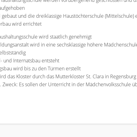
 Haushaltungsschule werden vorübergehend geschlossen und das
 aufgehoben
d gebaut und die dreiklassige Haustöchterschule (Mittelschule) 
erbau wird errichtet
aushaltungsschule wird staatlich genehmigt
ildungsanstalt wird in eine sechsklassige höhere Mädchenschu
elbstständig
 und Internatsbau entsteht
gsbau wird bis zu den Türmen erstellt
d das Kloster durch das Mutterkloster St. Clara in Regensburg 
t. Zweck: Es sollen der Unterricht in der Mädchenvolksschul