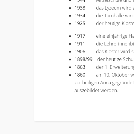
1944
Mittelschule und
1938
das Lyzeum wird
1934
die Turnhalle wir
1925
der heutige Klost
1917
eine einjährige H
1911
die Lehrerinnenb
1906
das Kloster wird s
1898/99
der heutige Schul-
1863
der 1. Erweiterun
1860
am 10. Oktober wir
zur heiligen Anna gegründe
ausgebildet werden.