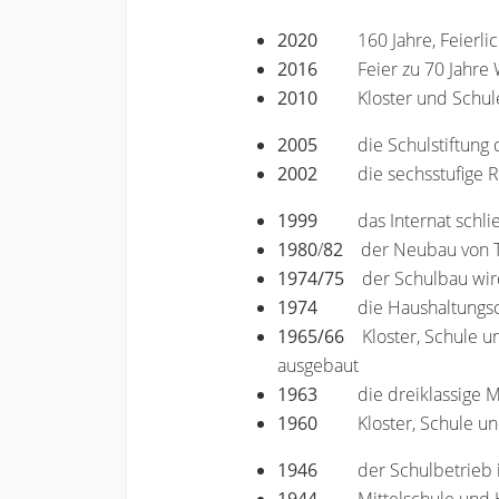
2020
160 Jahre, Feierl
2016
Feier zu 70 Jahr
2010
Kloster und Schul
2005
die Schulstiftun
2002
die sechsstufige 
1999
das Internat schli
1980
/
82
der Neubau von T
1974/75
der Schulbau wird 
1974
die Haushaltungs
1965/66
Kloster, Schule un
ausgebaut
1963
die dreiklassige M
1960
Kloster, Schule un
1946
der Schulbetrieb