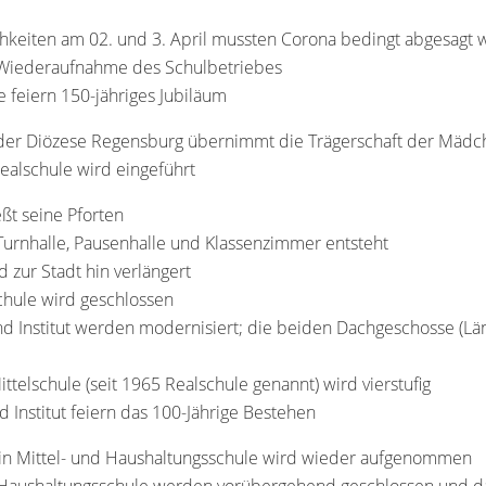
ichkeiten am 02. und 3. April mussten Corona bedingt abgesagt
e Wiederaufnahme des Schulbetriebes
e feiern 150-jähriges Jubiläum
g der Diözese Regensburg übernimmt die Trägerschaft der Mädc
Realschule wird eingeführt
eßt seine Pforten
urnhalle, Pausenhalle und Klassenzimmer entsteht
zur Stadt hin verlängert
chule wird geschlossen
d Institut werden modernisiert; die beiden Dachgeschosse (Lä
ittelschule (seit 1965 Realschule genannt) wird vierstufig
d Institut feiern das 100-Jährige Bestehen
 in Mittel- und Haushaltungsschule wird wieder aufgenommen