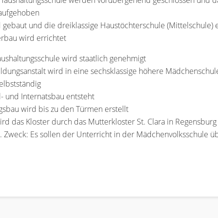
 Haushaltungsschule werden vorübergehend geschlossen und das
 aufgehoben
d gebaut und die dreiklassige Haustöchterschule (Mittelschule) 
erbau wird errichtet
aushaltungsschule wird staatlich genehmigt
ildungsanstalt wird in eine sechsklassige höhere Mädchenschu
elbstständig
 und Internatsbau entsteht
gsbau wird bis zu den Türmen erstellt
d das Kloster durch das Mutterkloster St. Clara in Regensburg 
t. Zweck: Es sollen der Unterricht in der Mädchenvolksschul