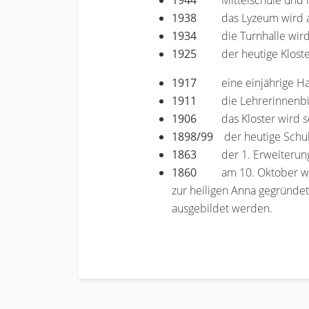
1944
Mittelschule und
1938
das Lyzeum wird
1934
die Turnhalle wir
1925
der heutige Klost
1917
eine einjährige H
1911
die Lehrerinnenb
1906
das Kloster wird s
1898/99
der heutige Schul-
1863
der 1. Erweiterun
1860
am 10. Oktober wir
zur heiligen Anna gegründe
ausgebildet werden.