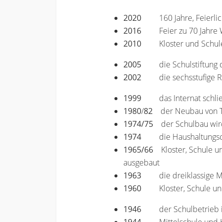
2020
160 Jahre, Feierl
2016
Feier zu 70 Jahr
2010
Kloster und Schul
2005
die Schulstiftun
2002
die sechsstufige 
1999
das Internat schli
1980
/
82
der Neubau von T
1974/75
der Schulbau wird 
1974
die Haushaltungs
1965/66
Kloster, Schule un
ausgebaut
1963
die dreiklassige M
1960
Kloster, Schule un
1946
der Schulbetrieb