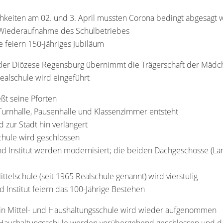
ichkeiten am 02. und 3. April mussten Corona bedingt abgesagt
e Wiederaufnahme des Schulbetriebes
e feiern 150-jähriges Jubiläum
g der Diözese Regensburg übernimmt die Trägerschaft der Mädc
Realschule wird eingeführt
eßt seine Pforten
urnhalle, Pausenhalle und Klassenzimmer entsteht
zur Stadt hin verlängert
chule wird geschlossen
d Institut werden modernisiert; die beiden Dachgeschosse (Lä
ittelschule (seit 1965 Realschule genannt) wird vierstufig
d Institut feiern das 100-Jährige Bestehen
 in Mittel- und Haushaltungsschule wird wieder aufgenommen