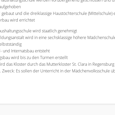
 Haushaltungsschule werden vorübergehend geschlossen und das
 aufgehoben
d gebaut und die dreiklassige Haustöchterschule (Mittelschule) 
erbau wird errichtet
aushaltungsschule wird staatlich genehmigt
ildungsanstalt wird in eine sechsklassige höhere Mädchenschu
elbstständig
 und Internatsbau entsteht
gsbau wird bis zu den Türmen erstellt
d das Kloster durch das Mutterkloster St. Clara in Regensburg 
t. Zweck: Es sollen der Unterricht in der Mädchenvolksschul