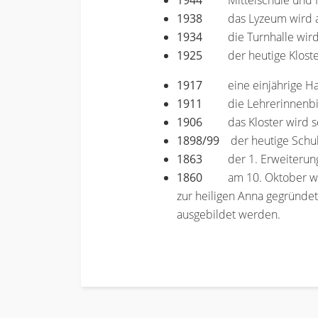
1944
Mittelschule und
1938
das Lyzeum wird
1934
die Turnhalle wir
1925
der heutige Klost
1917
eine einjährige H
1911
die Lehrerinnenb
1906
das Kloster wird s
1898/99
der heutige Schul-
1863
der 1. Erweiterun
1860
am 10. Oktober wir
zur heiligen Anna gegründe
ausgebildet werden.