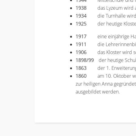
1944
Mittelschule und
1938
das Lyzeum wird
1934
die Turnhalle wir
1925
der heutige Klost
1917
eine einjährige H
1911
die Lehrerinnenb
1906
das Kloster wird s
1898/99
der heutige Schul-
1863
der 1. Erweiterun
1860
am 10. Oktober wir
zur heiligen Anna gegründe
ausgebildet werden.