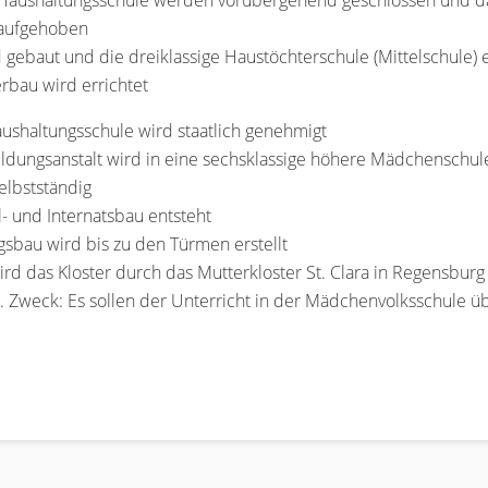
 Haushaltungsschule werden vorübergehend geschlossen und das
 aufgehoben
d gebaut und die dreiklassige Haustöchterschule (Mittelschule) 
erbau wird errichtet
aushaltungsschule wird staatlich genehmigt
ildungsanstalt wird in eine sechsklassige höhere Mädchenschu
elbstständig
 und Internatsbau entsteht
gsbau wird bis zu den Türmen erstellt
d das Kloster durch das Mutterkloster St. Clara in Regensburg 
t. Zweck: Es sollen der Unterricht in der Mädchenvolksschul