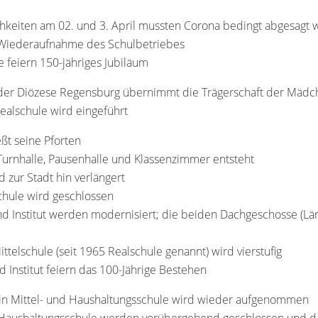
ichkeiten am 02. und 3. April mussten Corona bedingt abgesagt
e Wiederaufnahme des Schulbetriebes
e feiern 150-jähriges Jubiläum
g der Diözese Regensburg übernimmt die Trägerschaft der Mädc
Realschule wird eingeführt
eßt seine Pforten
urnhalle, Pausenhalle und Klassenzimmer entsteht
zur Stadt hin verlängert
chule wird geschlossen
d Institut werden modernisiert; die beiden Dachgeschosse (Lä
ittelschule (seit 1965 Realschule genannt) wird vierstufig
d Institut feiern das 100-Jährige Bestehen
 in Mittel- und Haushaltungsschule wird wieder aufgenommen