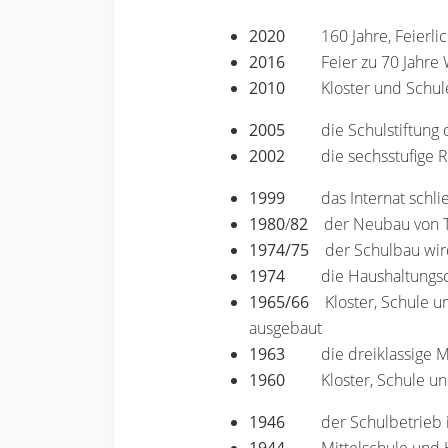
2020
160 Jahre, Feierl
2016
Feier zu 70 Jahr
2010
Kloster und Schul
2005
die Schulstiftun
2002
die sechsstufige 
1999
das Internat schli
1980
/
82
der Neubau von T
1974/75
der Schulbau wird 
1974
die Haushaltungs
1965/66
Kloster, Schule un
ausgebaut
1963
die dreiklassige M
1960
Kloster, Schule un
1946
der Schulbetrieb