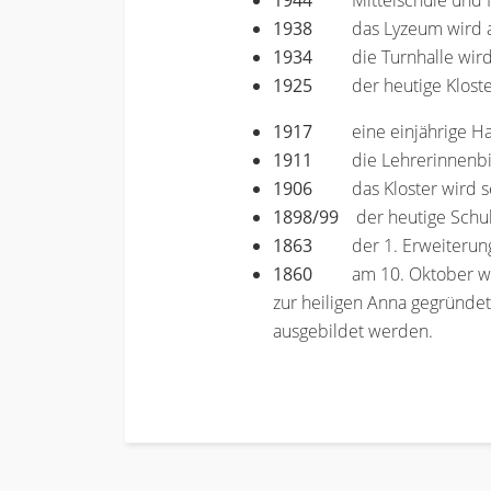
1944
Mittelschule und
1938
das Lyzeum wird
1934
die Turnhalle wir
1925
der heutige Klost
1917
eine einjährige H
1911
die Lehrerinnenb
1906
das Kloster wird s
1898/99
der heutige Schul-
1863
der 1. Erweiterun
1860
am 10. Oktober wir
zur heiligen Anna gegründe
ausgebildet werden.