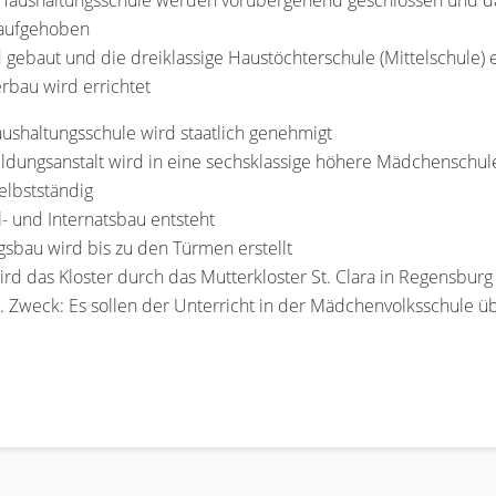
 Haushaltungsschule werden vorübergehend geschlossen und das
 aufgehoben
d gebaut und die dreiklassige Haustöchterschule (Mittelschule) 
erbau wird errichtet
aushaltungsschule wird staatlich genehmigt
ildungsanstalt wird in eine sechsklassige höhere Mädchenschu
elbstständig
 und Internatsbau entsteht
gsbau wird bis zu den Türmen erstellt
d das Kloster durch das Mutterkloster St. Clara in Regensburg 
t. Zweck: Es sollen der Unterricht in der Mädchenvolksschul