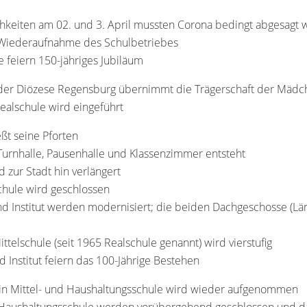
ichkeiten am 02. und 3. April mussten Corona bedingt abgesagt
e Wiederaufnahme des Schulbetriebes
e feiern 150-jähriges Jubiläum
g der Diözese Regensburg übernimmt die Trägerschaft der Mädc
Realschule wird eingeführt
eßt seine Pforten
urnhalle, Pausenhalle und Klassenzimmer entsteht
zur Stadt hin verlängert
chule wird geschlossen
d Institut werden modernisiert; die beiden Dachgeschosse (Lä
ittelschule (seit 1965 Realschule genannt) wird vierstufig
d Institut feiern das 100-Jährige Bestehen
 in Mittel- und Haushaltungsschule wird wieder aufgenommen