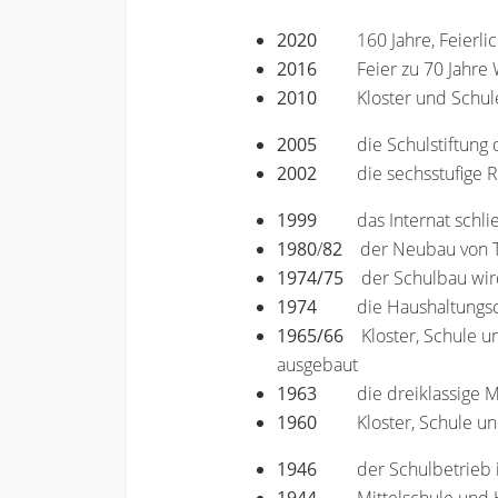
2020
160 Jahre, Feierl
2016
Feier zu 70 Jahr
2010
Kloster und Schul
2005
die Schulstiftun
2002
die sechsstufige 
1999
das Internat schli
1980
/
82
der Neubau von T
1974/75
der Schulbau wird 
1974
die Haushaltungs
1965/66
Kloster, Schule un
ausgebaut
1963
die dreiklassige M
1960
Kloster, Schule un
1946
der Schulbetrieb