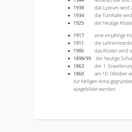
1944
Mittelschule und
1938
das Lyzeum wird
1934
die Turnhalle wir
1925
der heutige Klost
1917
eine einjährige H
1911
die Lehrerinnenb
1906
das Kloster wird s
1898/99
der heutige Schul-
1863
der 1. Erweiterun
1860
am 10. Oktober wir
zur heiligen Anna gegründe
ausgebildet werden.