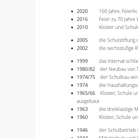
2020
160 Jahre, Feierl
2016
Feier zu 70 Jahr
2010
Kloster und Schul
2005
die Schulstiftun
2002
die sechsstufige 
1999
das Internat schli
1980
/
82
der Neubau von T
1974/75
der Schulbau wird 
1974
die Haushaltungs
1965/66
Kloster, Schule un
ausgebaut
1963
die dreiklassige M
1960
Kloster, Schule un
1946
der Schulbetrieb