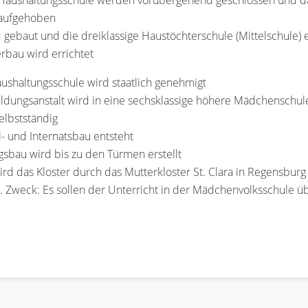
 Haushaltungsschule werden vorübergehend geschlossen und das
 aufgehoben
d gebaut und die dreiklassige Haustöchterschule (Mittelschule) 
erbau wird errichtet
aushaltungsschule wird staatlich genehmigt
ildungsanstalt wird in eine sechsklassige höhere Mädchenschu
elbstständig
 und Internatsbau entsteht
gsbau wird bis zu den Türmen erstellt
d das Kloster durch das Mutterkloster St. Clara in Regensburg 
t. Zweck: Es sollen der Unterricht in der Mädchenvolksschul