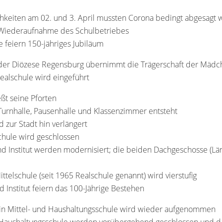
ichkeiten am 02. und 3. April mussten Corona bedingt abgesagt
e Wiederaufnahme des Schulbetriebes
e feiern 150-jähriges Jubiläum
g der Diözese Regensburg übernimmt die Trägerschaft der Mädc
Realschule wird eingeführt
eßt seine Pforten
urnhalle, Pausenhalle und Klassenzimmer entsteht
zur Stadt hin verlängert
chule wird geschlossen
d Institut werden modernisiert; die beiden Dachgeschosse (Lä
ittelschule (seit 1965 Realschule genannt) wird vierstufig
d Institut feiern das 100-Jährige Bestehen
 in Mittel- und Haushaltungsschule wird wieder aufgenommen