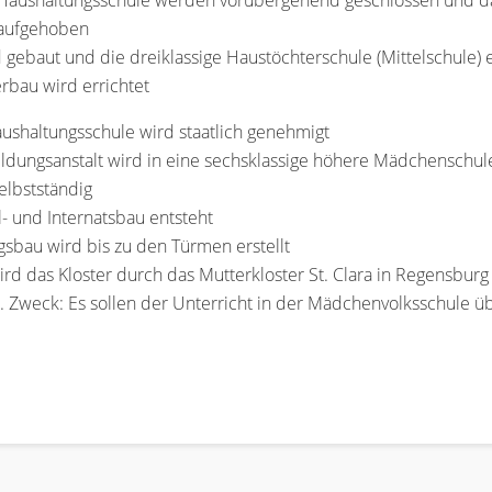
 Haushaltungsschule werden vorübergehend geschlossen und das
 aufgehoben
d gebaut und die dreiklassige Haustöchterschule (Mittelschule) 
erbau wird errichtet
aushaltungsschule wird staatlich genehmigt
ildungsanstalt wird in eine sechsklassige höhere Mädchenschu
elbstständig
 und Internatsbau entsteht
gsbau wird bis zu den Türmen erstellt
d das Kloster durch das Mutterkloster St. Clara in Regensburg 
t. Zweck: Es sollen der Unterricht in der Mädchenvolksschul