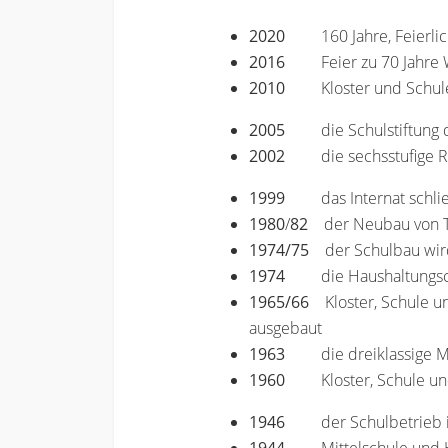
2020
160 Jahre, Feierl
2016
Feier zu 70 Jahr
2010
Kloster und Schul
2005
die Schulstiftun
2002
die sechsstufige 
1999
das Internat schli
1980
/
82
der Neubau von T
1974/75
der Schulbau wird 
1974
die Haushaltungs
1965/66
Kloster, Schule un
ausgebaut
1963
die dreiklassige M
1960
Kloster, Schule un
1946
der Schulbetrieb