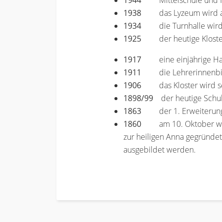
1944
Mittelschule und
1938
das Lyzeum wird
1934
die Turnhalle wir
1925
der heutige Klost
1917
eine einjährige H
1911
die Lehrerinnenb
1906
das Kloster wird s
1898/99
der heutige Schul-
1863
der 1. Erweiterun
1860
am 10. Oktober wir
zur heiligen Anna gegründe
ausgebildet werden.