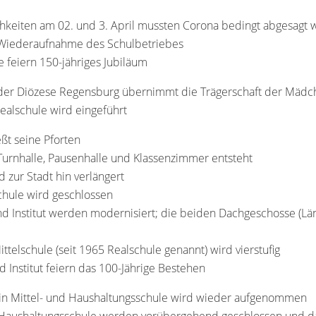
ichkeiten am 02. und 3. April mussten Corona bedingt abgesagt
e Wiederaufnahme des Schulbetriebes
e feiern 150-jähriges Jubiläum
g der Diözese Regensburg übernimmt die Trägerschaft der Mädc
Realschule wird eingeführt
eßt seine Pforten
urnhalle, Pausenhalle und Klassenzimmer entsteht
zur Stadt hin verlängert
chule wird geschlossen
d Institut werden modernisiert; die beiden Dachgeschosse (Lä
ittelschule (seit 1965 Realschule genannt) wird vierstufig
d Institut feiern das 100-Jährige Bestehen
 in Mittel- und Haushaltungsschule wird wieder aufgenommen