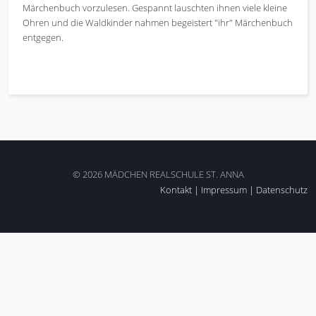
Märchenbuch vorzulesen. Gespannt lauschten ihnen viele kleine
Ohren und die Waldkinder nahmen begeistert "ihr" Märchenbuch
entgegen.
© 2026 MÄDCHEN REALSCHULE ST. ANNA
Kontakt
|
Impressum
|
Datenschutz