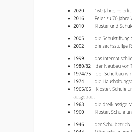
2020
160 Jahre, Feierl
2016
Feier zu 70 Jahr
2010
Kloster und Schul
2005
die Schulstiftun
2002
die sechsstufige 
1999
das Internat schli
1980
/
82
der Neubau von T
1974/75
der Schulbau wird 
1974
die Haushaltungs
1965/66
Kloster, Schule un
ausgebaut
1963
die dreiklassige M
1960
Kloster, Schule un
1946
der Schulbetrieb