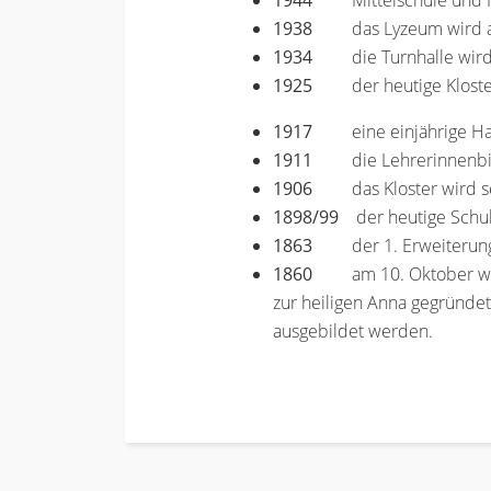
1944
Mittelschule und
1938
das Lyzeum wird
1934
die Turnhalle wir
1925
der heutige Klost
1917
eine einjährige H
1911
die Lehrerinnenb
1906
das Kloster wird s
1898/99
der heutige Schul-
1863
der 1. Erweiterun
1860
am 10. Oktober wir
zur heiligen Anna gegründe
ausgebildet werden.