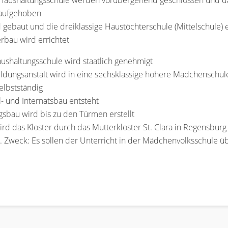
 Haushaltungsschule werden vorübergehend geschlossen und das
 aufgehoben
d gebaut und die dreiklassige Haustöchterschule (Mittelschule) 
erbau wird errichtet
aushaltungsschule wird staatlich genehmigt
ildungsanstalt wird in eine sechsklassige höhere Mädchenschu
elbstständig
 und Internatsbau entsteht
gsbau wird bis zu den Türmen erstellt
d das Kloster durch das Mutterkloster St. Clara in Regensburg 
t. Zweck: Es sollen der Unterricht in der Mädchenvolksschul