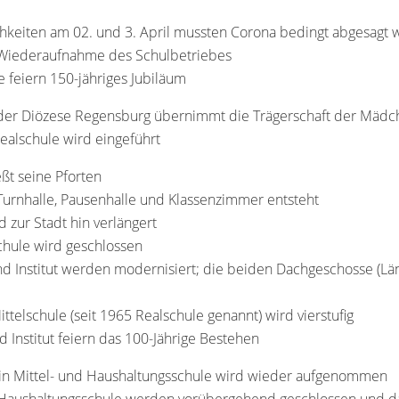
ichkeiten am 02. und 3. April mussten Corona bedingt abgesagt
e Wiederaufnahme des Schulbetriebes
e feiern 150-jähriges Jubiläum
g der Diözese Regensburg übernimmt die Trägerschaft der Mädc
Realschule wird eingeführt
eßt seine Pforten
urnhalle, Pausenhalle und Klassenzimmer entsteht
zur Stadt hin verlängert
chule wird geschlossen
d Institut werden modernisiert; die beiden Dachgeschosse (Lä
ittelschule (seit 1965 Realschule genannt) wird vierstufig
d Institut feiern das 100-Jährige Bestehen
 in Mittel- und Haushaltungsschule wird wieder aufgenommen