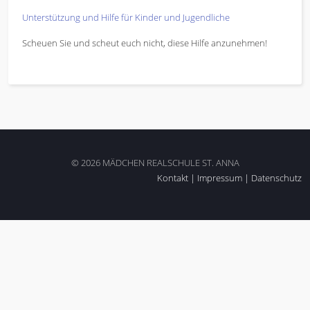
Unterstützung und Hilfe für Kinder und Jugendliche
Scheuen Sie und scheut euch nicht, diese Hilfe anzunehmen!
© 2026 MÄDCHEN REALSCHULE ST. ANNA
Kontakt
|
Impressum
|
Datenschutz